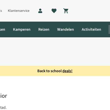
ls
Klantenservice
Shopping cart
sen
Kamperen
Reizen
Wandelen
Activiteiten
Back to school
deals!
t Junior
ior
tad.