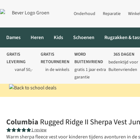
Onderhoud
Reparatie
Winke
Dames
Heren
Kids
Schoenen
Rugzakken & tas
GRATIS
GRATIS
WORD
365 DAGEN
LEVERING
RETOURNEREN
BUITENVRIEND
bedenktijd voor
vanaf 50,-
in de winkels
gratis 1 jaar extra
Buitenvrienden
garantie
Home
Kids
Vesten
Fleecevesten
Rugged Ridge II Sherpa Ves
Columbia
Rugged Ridge II Sherpa Vest Jun
1 review
Warm sherpa fleece vest voor kinderen tijdens avonturen in de s