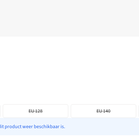
EU 128
EU 140
dit product weer beschikbaar is.