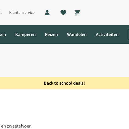
ls
Klantenservice
Shopping cart
sen
Kamperen
Reizen
Wandelen
Activiteiten
Back to school
deals!
 en zweetafvoer.