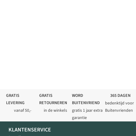
GRATIS
GRATIS
WORD
365 DAGEN
LEVERING
RETOURNEREN
BUITENVRIEND
bedenktijd voor
vanaf 50,-
in de winkels
gratis 1 jaar extra
Buitenvrienden
garantie
KLANTENSERVICE