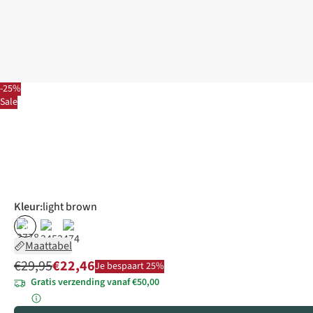
-25%
Sale
Kleur
:
light brown
%
Maattabel
€29,95
€22,46
Je bespaart 25%
Gratis verzending vanaf €50,00