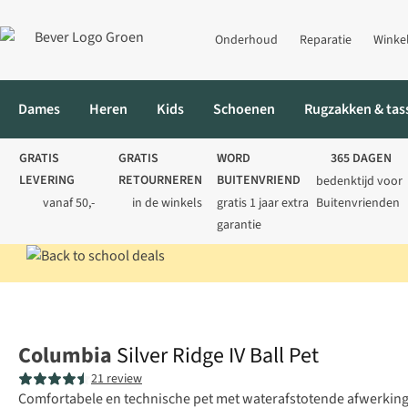
Onderhoud
Reparatie
Winke
Dames
Heren
Kids
Schoenen
Rugzakken & tas
GRATIS
GRATIS
WORD
365 DAGEN
LEVERING
RETOURNEREN
BUITENVRIEND
bedenktijd voor
vanaf 50,-
in de winkels
gratis 1 jaar extra
Buitenvrienden
garantie
Home
Heren
Accessoires
Petten
Silver Ridge IV Ball Pet
Columbia
Silver Ridge IV Ball Pet
21 review
Comfortabele en technische pet met waterafstotende afwerking