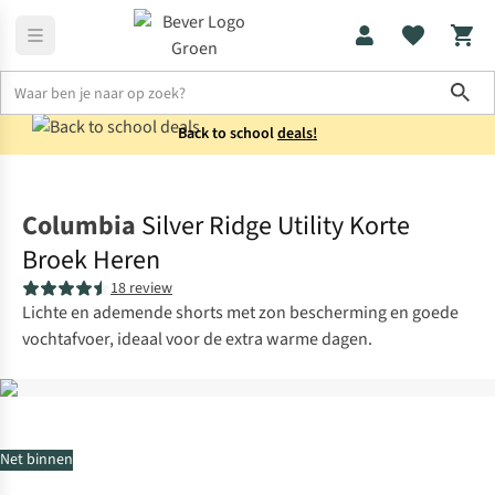
Sho
Back to school
deals!
Broeken
Korte broeken
Columbia
Silver Ridge Utility Korte
Broek Heren
18 review
Lichte en ademende shorts met zon bescherming en goede
vochtafvoer, ideaal voor de extra warme dagen.
Net binnen