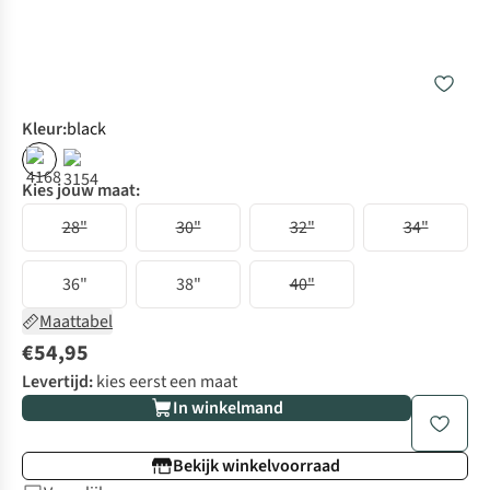
Kleur
:
black
Kies jouw maat:
28"
30"
32"
34"
36"
38"
40"
Maattabel
€54,95
Levertijd:
kies eerst een maat
In winkelmand
Bekijk winkelvoorraad