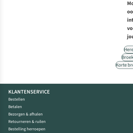
Mo
oo
in
vo
jo
Her
Broe
Korte b
KLANTENSERVICE
Bestellen
Betalen
Bezorgen & afhalen
Retourneren & ruilen
Bestelling herroepen