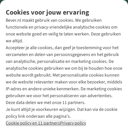
Volg ons voor meer Buiten
Cookies voor jouw ervaring
Bever.nl maakt gebruik van cookies. We gebruiken
functionele en privacy-vriendelijke analytische cookies om
onze website goed en veilig te laten werken. Deze gebruiken
Direct advies van een Buitenexpert
we altijd.
Accepteer je alle cookies, dan geef je toestemming voor het
+31 (0)85 888 50 88
verzamelen en delen van persoonsgegevens en het gebruik
+31 6 12 28 49 80
van analytische, personalisatie en marketing cookies. De
analytische cookies gebruiken we om bij te houden hoe onze
Contactformulier
website wordt gebruikt. Met personalisatie cookies kunnen
we de website relevanter maken voor elke bezoeker, middels
IP-adres en andere unieke kenmerken. De marketing cookies
Algeme
gebruiken we voor het personaliseren van advertenties.
voorwa
Deze data delen we met onze 11 partners.
|
Je kunt altijd je voorkeuren wijzigen. Dat kan via de cookie
Priva
policy link onderaan alle pagina's.
polic
Cookie policy en 11 partners
Privacy policy
|