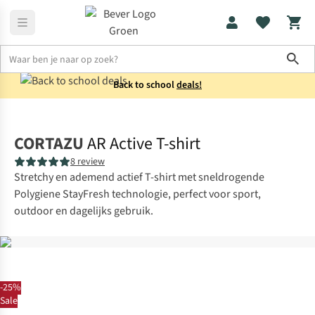
Sho
Back to school
deals!
Shirts
T-shirts
CORTAZU
AR Active T-shirt
8 review
Stretchy en ademend actief T-shirt met sneldrogende
Polygiene StayFresh technologie, perfect voor sport,
outdoor en dagelijks gebruik.
-25%
Sale