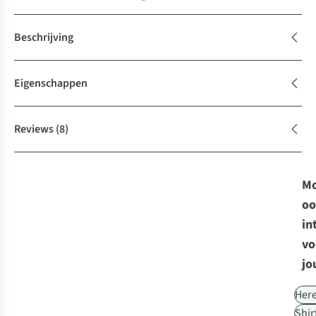
Beschrijving
Eigenschappen
Reviews
(8)
Mo
oo
in
vo
jo
Her
Shir