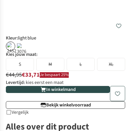
Kleur
:
light blue
%
%
Kies jouw maat:
S
M
L
XL
€44,95
€33,71
Je bespaart 25%
Levertijd:
kies eerst een maat
In winkelmand
Bekijk winkelvoorraad
Vergelijk
Alles over dit product