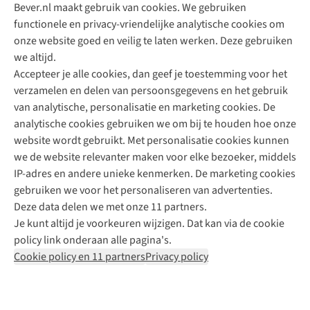
Bever.nl maakt gebruik van cookies. We gebruiken
functionele en privacy-vriendelijke analytische cookies om
onze website goed en veilig te laten werken. Deze gebruiken
Direct advies van een Buitenexpert
we altijd.
Accepteer je alle cookies, dan geef je toestemming voor het
+31 (0)85 888 50 88
verzamelen en delen van persoonsgegevens en het gebruik
+31 6 12 28 49 80
van analytische, personalisatie en marketing cookies. De
analytische cookies gebruiken we om bij te houden hoe onze
Contactformulier
website wordt gebruikt. Met personalisatie cookies kunnen
we de website relevanter maken voor elke bezoeker, middels
IP-adres en andere unieke kenmerken. De marketing cookies
Algeme
gebruiken we voor het personaliseren van advertenties.
voorwa
Deze data delen we met onze 11 partners.
|
Je kunt altijd je voorkeuren wijzigen. Dat kan via de cookie
Priva
policy link onderaan alle pagina's.
polic
Cookie policy en 11 partners
Privacy policy
|
Cook
polic