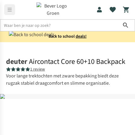
Sho
Back to school
deals!
Rugzakken
Trekkingrugzakken
deuter
Aircontact Core 60+10 Backpack
1 review
Voor lange trektochten met zware bepakking biedt deze
rugzak stabiel draagcomfort en slimme organisatie.