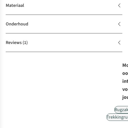
Materiaal
Onderhoud
Reviews
(1)
Mo
oo
in
vo
jo
Rugza
Trekkingr