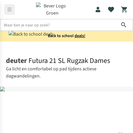
Sho
Back to school
deals!
Rugzakken
Wandelrugzakken
deuter
Futura 21 SL Rugzak Dames
Ga licht en comfortabel op pad tijdens actieve
dagwandelingen.