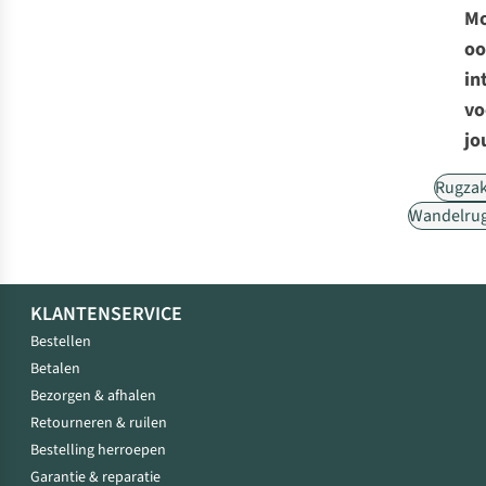
Mo
oo
in
vo
jo
Rugza
Wandelru
KLANTENSERVICE
Bestellen
Betalen
Bezorgen & afhalen
Retourneren & ruilen
Bestelling herroepen
Garantie & reparatie