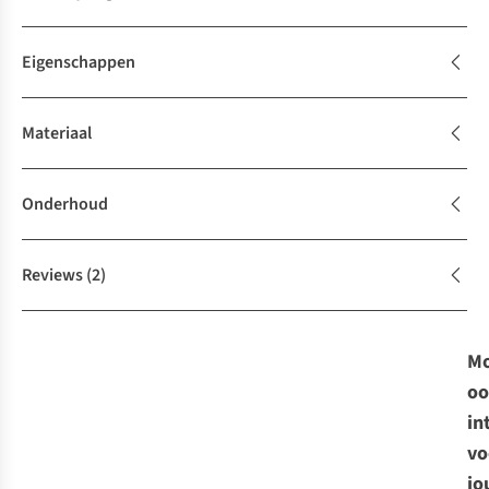
Eigenschappen
Materiaal
Onderhoud
Reviews
(2)
Mo
oo
in
vo
jo