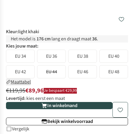
Kleur
:
light khaki
Het model is
176 cm
lang en draagt maat
36
.
Kies jouw maat:
EU 34
EU 36
EU 38
EU 40
EU 42
EU 44
EU 46
EU 48
Maattabel
€119,95
€89,96
Je bespaart €29,99
Levertijd:
kies eerst een maat
In winkelmand
Bekijk winkelvoorraad
Vergelijk