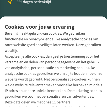
365 dagen bedenktijd
Volg ons voor meer Buiten
Cookies voor jouw ervaring
Bever.nl maakt gebruik van cookies. We gebruiken
functionele en privacy-vriendelijke analytische cookies om
onze website goed en veilig te laten werken. Deze gebruiken
Direct advies van een Buitenexpert
we altijd.
Accepteer je alle cookies, dan geef je toestemming voor het
+31 (0)85 888 50 88
verzamelen en delen van persoonsgegevens en het gebruik
+31 6 12 28 49 80
van analytische, personalisatie en marketing cookies. De
analytische cookies gebruiken we om bij te houden hoe onze
Contactformulier
website wordt gebruikt. Met personalisatie cookies kunnen
we de website relevanter maken voor elke bezoeker, middels
IP-adres en andere unieke kenmerken. De marketing cookies
Algeme
gebruiken we voor het personaliseren van advertenties.
voorwa
Deze data delen we met onze 11 partners.
|