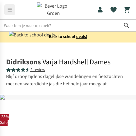
Sho
Back to school
deals!
Jassen
Regenjassen
Didriksons
Varja Hardshell Dames
2 review
Blijf droog tijdens dagelijkse wandelingen en fietstochten
met een waterdichte jas die het hele jaar meegaat.
-25%
Sale