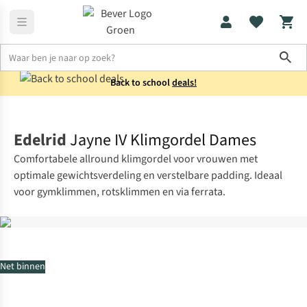
Sho
Back to school
deals!
Klimuitrusting
Klimgordels
Edelrid
Jayne IV Klimgordel Dames
Comfortabele allround klimgordel voor vrouwen met
optimale gewichtsverdeling en verstelbare padding. Ideaal
voor gymklimmen, rotsklimmen en via ferrata.
Net binnen