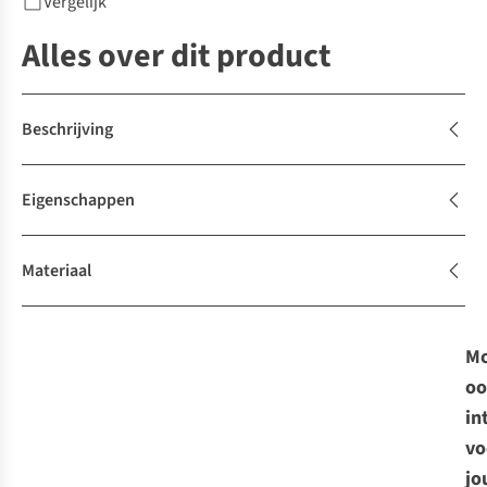
Vergelijk
Alles over dit product
Beschrijving
Eigenschappen
Materiaal
Mo
oo
in
vo
jo