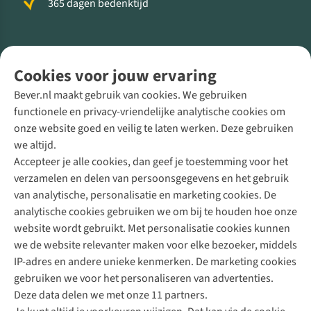
365 dagen bedenktijd
Volg ons voor meer Buiten
Cookies voor jouw ervaring
Bever.nl maakt gebruik van cookies. We gebruiken
functionele en privacy-vriendelijke analytische cookies om
onze website goed en veilig te laten werken. Deze gebruiken
Direct advies van een Buitenexpert
we altijd.
Accepteer je alle cookies, dan geef je toestemming voor het
+31 (0)85 888 50 88
verzamelen en delen van persoonsgegevens en het gebruik
+31 6 12 28 49 80
van analytische, personalisatie en marketing cookies. De
analytische cookies gebruiken we om bij te houden hoe onze
Contactformulier
website wordt gebruikt. Met personalisatie cookies kunnen
we de website relevanter maken voor elke bezoeker, middels
IP-adres en andere unieke kenmerken. De marketing cookies
Algeme
gebruiken we voor het personaliseren van advertenties.
voorwa
Deze data delen we met onze 11 partners.
|