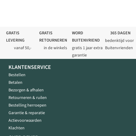
GRATIS
GRATIS
WORD
365 DAGEN
LEVERING
RETOURNEREN
BUITENVRIEND
bedenktijd voor
vanaf 50,-
in de winkels
gratis 1 jaar extra
Buitenvrienden
garantie
KLANTENSERVICE
Bestellen
Betalen
Bezorgen & afhalen
Retourneren & ruilen
Bestelling herroepen
Garantie & reparatie
Actievoorwaarden
Klachten