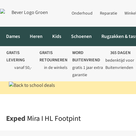
Onderhoud
Reparatie
Winke
Dames
Heren
Kids
Schoenen
Rugzakken & tas
GRATIS
GRATIS
WORD
365 DAGEN
LEVERING
RETOURNEREN
BUITENVRIEND
bedenktijd voor
vanaf 50,-
in de winkels
gratis 1 jaar extra
Buitenvrienden
garantie
Home
Kamperen
Tentaccessoires
Grondzeilen
Mira I HL Fo
Exped
Mira I HL Footpint