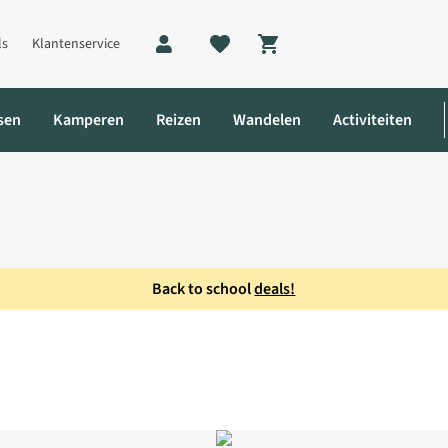
ls
Klantenservice
Shopping cart
sen
Kamperen
Reizen
Wandelen
Activiteiten
Back to school
deals!
otpint