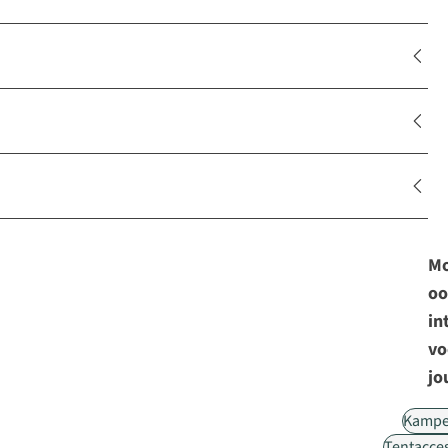
Mo
oo
in
vo
jo
Kampe
Tentacce