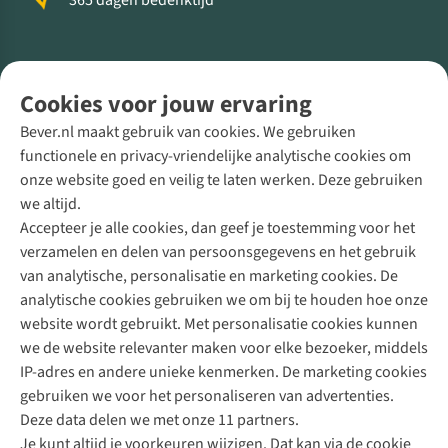
365 dagen bedenktijd
Volg ons voor meer Buiten
Cookies voor jouw ervaring
Bever.nl maakt gebruik van cookies. We gebruiken
functionele en privacy-vriendelijke analytische cookies om
onze website goed en veilig te laten werken. Deze gebruiken
Direct advies van een Buitenexpert
we altijd.
Accepteer je alle cookies, dan geef je toestemming voor het
+31 (0)85 888 50 88
verzamelen en delen van persoonsgegevens en het gebruik
+31 6 12 28 49 80
van analytische, personalisatie en marketing cookies. De
analytische cookies gebruiken we om bij te houden hoe onze
Contactformulier
website wordt gebruikt. Met personalisatie cookies kunnen
we de website relevanter maken voor elke bezoeker, middels
IP-adres en andere unieke kenmerken. De marketing cookies
Algeme
gebruiken we voor het personaliseren van advertenties.
voorwa
Deze data delen we met onze 11 partners.
|
Je kunt altijd je voorkeuren wijzigen. Dat kan via de cookie