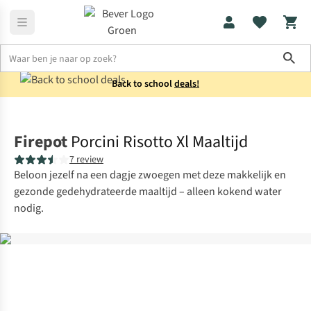
Sho
Back to school
deals!
Voeding
Maaltijden
Firepot
Porcini Risotto Xl Maaltijd
7 review
Beloon jezelf na een dagje zwoegen met deze makkelijk en
gezonde gedehydrateerde maaltijd – alleen kokend water
nodig.