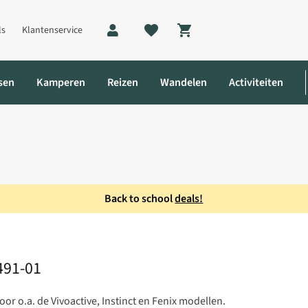
ls
Klantenservice
Shopping cart
sen
Kamperen
Reizen
Wandelen
Activiteiten
Back to school
deals!
491-01
r o.a. de Vivoactive, Instinct en Fenix modellen.