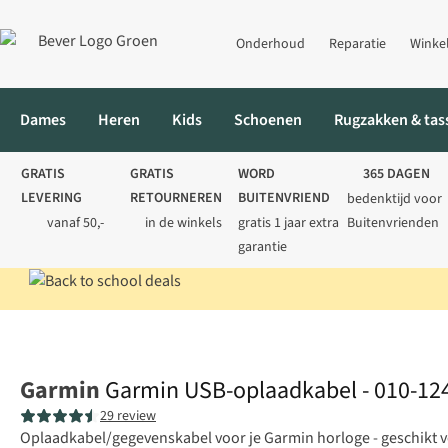
Onderhoud
Reparatie
Winke
Dames
Heren
Kids
Schoenen
Rugzakken & tas
GRATIS
GRATIS
WORD
365 DAGEN
LEVERING
RETOURNEREN
BUITENVRIEND
bedenktijd voor
vanaf 50,-
in de winkels
gratis 1 jaar extra
Buitenvrienden
garantie
Home
Elektronica
Garmin USB-oplaadkabel - 010-12491-01
Garmin
Garmin USB-oplaadkabel - 010-12
29 review
Oplaadkabel/gegevenskabel voor je Garmin horloge - geschikt voo