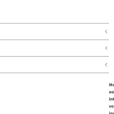
Mo
oo
in
vo
jo