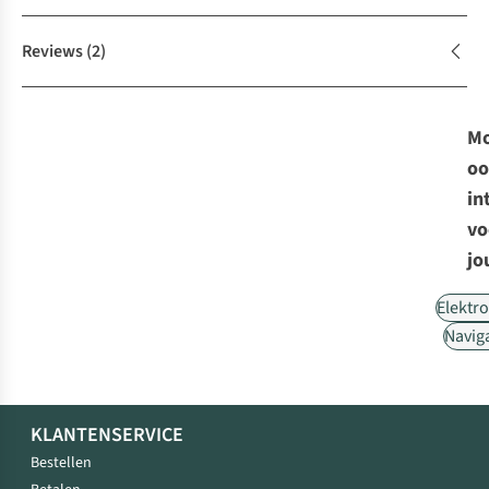
Reviews
(2)
Mo
oo
in
vo
jo
Elektr
Navig
KLANTENSERVICE
Bestellen