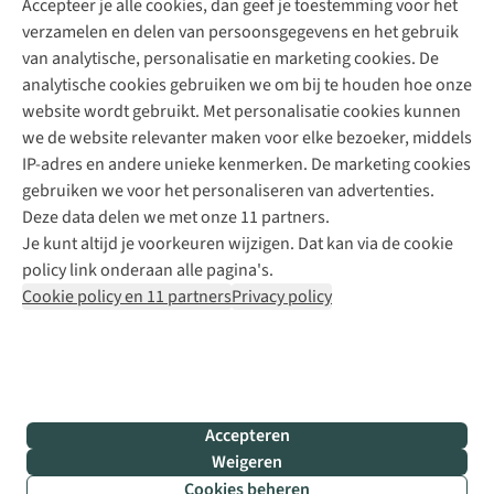
Accepteer je alle cookies, dan geef je toestemming voor het
+31 (0)85 888 50 88
verzamelen en delen van persoonsgegevens en het gebruik
+31 6 12 28 49 80
van analytische, personalisatie en marketing cookies. De
analytische cookies gebruiken we om bij te houden hoe onze
Contactformulier
website wordt gebruikt. Met personalisatie cookies kunnen
we de website relevanter maken voor elke bezoeker, middels
IP-adres en andere unieke kenmerken. De marketing cookies
Algeme
gebruiken we voor het personaliseren van advertenties.
voorwa
Deze data delen we met onze 11 partners.
|
Je kunt altijd je voorkeuren wijzigen. Dat kan via de cookie
Priva
policy link onderaan alle pagina's.
polic
Cookie policy en 11 partners
Privacy policy
|
Cook
polic
|
© 202
Accepteren
Bever
Weigeren
B.V. Al
Cookies beheren
rights