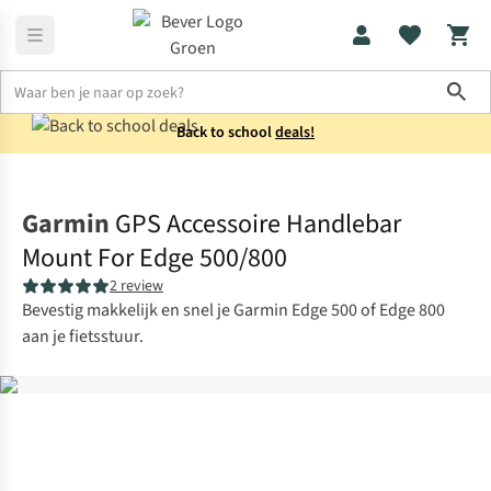
Sho
Back to school
deals!
Elektronica
Navigatie
Garmin
GPS Accessoire Handlebar
Mount For Edge 500/800
2 review
Bevestig makkelijk en snel je Garmin Edge 500 of Edge 800
aan je fietsstuur.