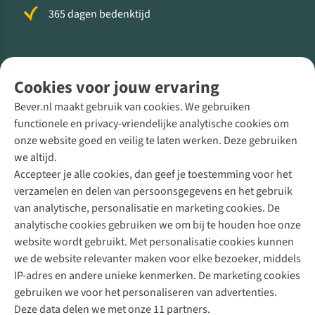
365 dagen bedenktijd
Volg ons voor meer Buiten
Cookies voor jouw ervaring
Bever.nl maakt gebruik van cookies. We gebruiken
functionele en privacy-vriendelijke analytische cookies om
onze website goed en veilig te laten werken. Deze gebruiken
Direct advies van een Buitenexpert
we altijd.
Accepteer je alle cookies, dan geef je toestemming voor het
+31 (0)85 888 50 88
verzamelen en delen van persoonsgegevens en het gebruik
+31 6 12 28 49 80
van analytische, personalisatie en marketing cookies. De
analytische cookies gebruiken we om bij te houden hoe onze
Contactformulier
website wordt gebruikt. Met personalisatie cookies kunnen
we de website relevanter maken voor elke bezoeker, middels
IP-adres en andere unieke kenmerken. De marketing cookies
Algeme
gebruiken we voor het personaliseren van advertenties.
voorwa
Deze data delen we met onze 11 partners.