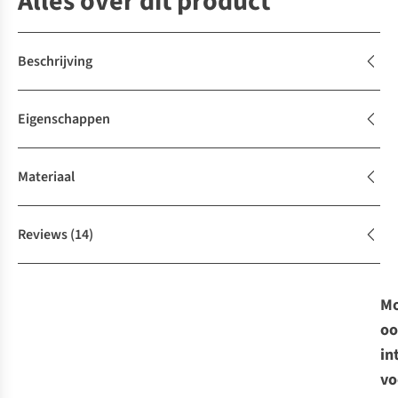
Alles over dit product
Beschrijving
Eigenschappen
Materiaal
Reviews
(14)
Mo
oo
in
vo