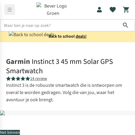
Sho
Back to school
deals!
Smartwatches
Garmin
Garmin
Instinct 3 45 mm Solar GPS
Smartwatch
14 review
Instinct 3 is de robuuste smartwatch die is ontworpen om
overal te worden gedragen. Volg die van jou, waar het
avontuur je ook brengt.
Net binnen