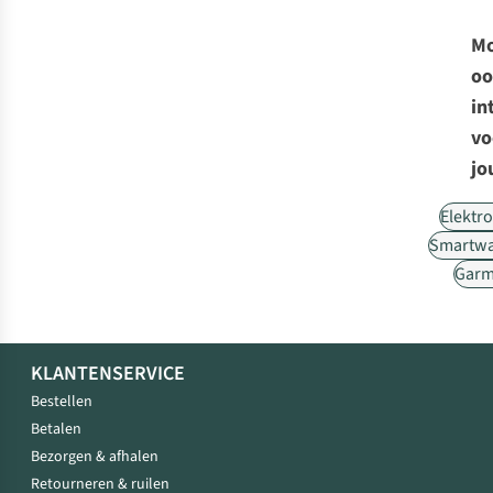
Mo
oo
in
vo
jo
Elektr
Smartwa
Garm
KLANTENSERVICE
Bestellen
Betalen
Bezorgen & afhalen
Retourneren & ruilen