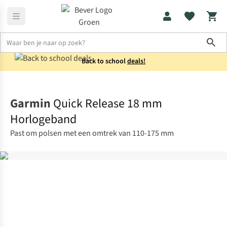
Sho
Back to school
deals!
Smartwatches
Garmin
Garmin
Quick Release 18 mm
Horlogeband
Past om polsen met een omtrek van 110-175 mm