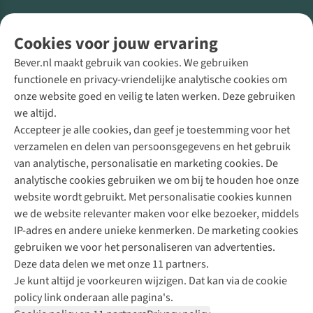
Volg ons voor meer Buiten
Cookies voor jouw ervaring
Bever.nl maakt gebruik van cookies. We gebruiken
functionele en privacy-vriendelijke analytische cookies om
onze website goed en veilig te laten werken. Deze gebruiken
Direct advies van een Buitenexpert
we altijd.
Accepteer je alle cookies, dan geef je toestemming voor het
+31 (0)85 888 50 88
verzamelen en delen van persoonsgegevens en het gebruik
+31 6 12 28 49 80
van analytische, personalisatie en marketing cookies. De
analytische cookies gebruiken we om bij te houden hoe onze
Contactformulier
website wordt gebruikt. Met personalisatie cookies kunnen
we de website relevanter maken voor elke bezoeker, middels
IP-adres en andere unieke kenmerken. De marketing cookies
Algeme
gebruiken we voor het personaliseren van advertenties.
voorwa
Deze data delen we met onze 11 partners.
|
Je kunt altijd je voorkeuren wijzigen. Dat kan via de cookie
Priva
policy link onderaan alle pagina's.
polic