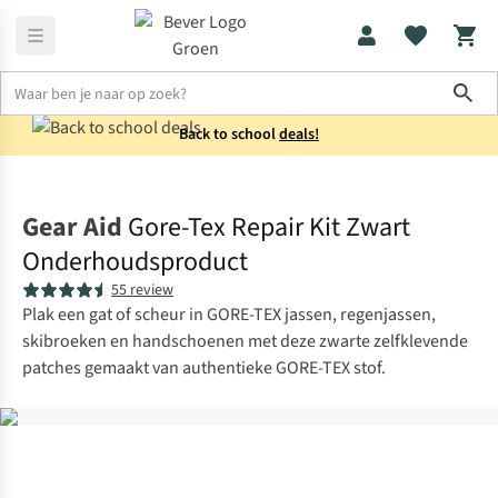
Sho
Back to school
deals!
Uitrusting
Collectie
Gear Aid
Gore-Tex Repair Kit Zwart
Onderhoudsproduct
55 review
Plak een gat of scheur in GORE-TEX jassen, regenjassen,
skibroeken en handschoenen met deze zwarte zelfklevende
patches gemaakt van authentieke GORE-TEX stof.