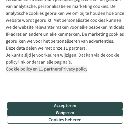
+31 6 12 28 49 80
van analytische, personalisatie en marketing cookies. De
analytische cookies gebruiken we om bij te houden hoe onze
Contactformulier
website wordt gebruikt. Met personalisatie cookies kunnen
we de website relevanter maken voor elke bezoeker, middels
IP-adres en andere unieke kenmerken. De marketing cookies
Algeme
gebruiken we voor het personaliseren van advertenties.
voorwa
Deze data delen we met onze 11 partners.
|
Je kunt altijd je voorkeuren wijzigen. Dat kan via de cookie
Priva
policy link onderaan alle pagina's.
polic
Cookie policy en 11 partners
Privacy policy
|
Cook
polic
|
© 202
Accepteren
Bever
Weigeren
B.V. Al
Cookies beheren
rights
reser