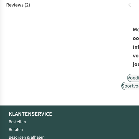
Reviews
(2)
Mo
oo
in
vo
jo
Voed
Sportvo
KLANTENSERVICE
Bestellen
Betalen
Bezorgen & afhalen