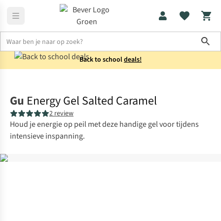
Sho
Back to school
deals!
Voeding
Sportvoeding
Gu
Energy Gel Salted Caramel
2 review
Houd je energie op peil met deze handige gel voor tijdens
intensieve inspanning.