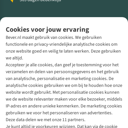
Volg ons voor meer Buiten
Cookies voor jouw ervaring
Bever.nl maakt gebruik van cookies. We gebruiken
functionele en privacy-vriendelijke analytische cookies om
onze website goed en veilig te laten werken. Deze gebruiken
Direct advies van een Buitenexpert
we altijd.
Accepteer je alle cookies, dan geef je toestemming voor het
+31 (0)85 888 50 88
verzamelen en delen van persoonsgegevens en het gebruik
+31 6 12 28 49 80
van analytische, personalisatie en marketing cookies. De
analytische cookies gebruiken we om bij te houden hoe onze
Contactformulier
website wordt gebruikt. Met personalisatie cookies kunnen
we de website relevanter maken voor elke bezoeker, middels
IP-adres en andere unieke kenmerken. De marketing cookies
Algeme
gebruiken we voor het personaliseren van advertenties.
voorwa
Deze data delen we met onze 11 partners.
|
Je kunt altijd je voorkeuren wijzigen. Dat kan via de cookie