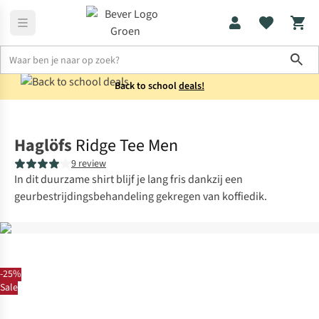
Sho
Back to school
deals!
Shirts
T-shirts
Haglöfs
Ridge Tee Men
9 review
In dit duurzame shirt blijf je lang fris dankzij een
geurbestrijdingsbehandeling gekregen van koffiedik.
-25%
Sale