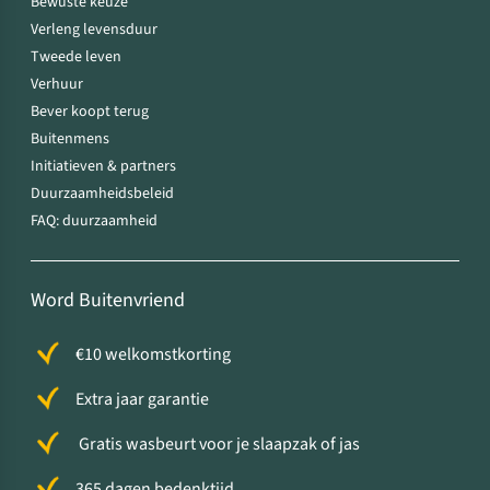
Bewuste keuze
Verleng levensduur
Tweede leven
Verhuur
Bever koopt terug
Buitenmens
Initiatieven & partners
Duurzaamheidsbeleid
FAQ: duurzaamheid
Word Buitenvriend
€10 welkomstkorting
Extra jaar garantie
Gratis wasbeurt voor je slaapzak of jas
365 dagen bedenktijd