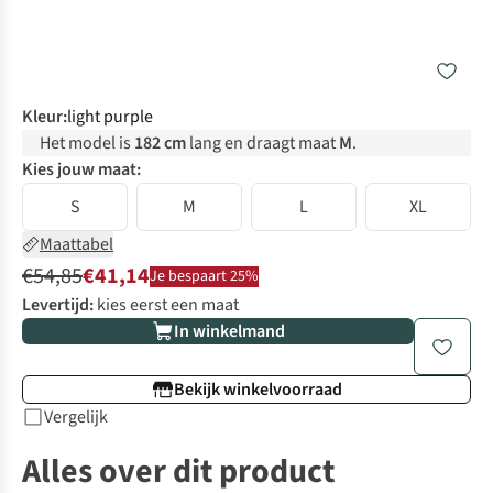
Kleur
:
light purple
Het model is
182 cm
lang en draagt maat
M
.
Kies jouw maat:
S
M
L
XL
Maattabel
€54,85
€41,14
Je bespaart 25%
Levertijd:
kies eerst een maat
In winkelmand
Bekijk winkelvoorraad
Vergelijk
Alles over dit product