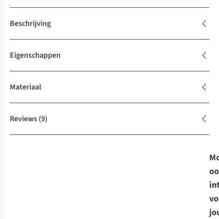
Beschrijving
Eigenschappen
Materiaal
Reviews
(9)
Mo
oo
in
vo
jo