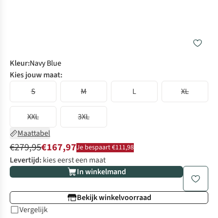
Kleur
:
Navy Blue
Kies jouw maat:
S
M
L
XL
XXL
3XL
Maattabel
€279,95
€167,97
Je bespaart €111,98
Levertijd:
kies eerst een maat
In winkelmand
Bekijk winkelvoorraad
Vergelijk