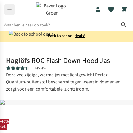
Sho
Back to school
deals!
Jassen
Donsjassen
Haglöfs
ROC Flash Down Hood Jas
11 review
Deze veelzijdige, warme jas met lichtgewicht Pertex
Quantum-buitenstof beschermt tegen weersinvloeden en
zorgt voor een comfortabele luchtstroom.
-40%
Sale