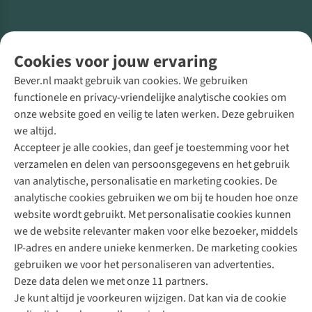
Volg ons voor meer Buiten
Cookies voor jouw ervaring
Bever.nl maakt gebruik van cookies. We gebruiken
functionele en privacy-vriendelijke analytische cookies om
onze website goed en veilig te laten werken. Deze gebruiken
Direct advies van een Buitenexpert
we altijd.
Accepteer je alle cookies, dan geef je toestemming voor het
+31 (0)85 888 50 88
verzamelen en delen van persoonsgegevens en het gebruik
+31 6 12 28 49 80
van analytische, personalisatie en marketing cookies. De
analytische cookies gebruiken we om bij te houden hoe onze
Contactformulier
website wordt gebruikt. Met personalisatie cookies kunnen
we de website relevanter maken voor elke bezoeker, middels
IP-adres en andere unieke kenmerken. De marketing cookies
Algeme
gebruiken we voor het personaliseren van advertenties.
voorwa
Deze data delen we met onze 11 partners.
|
Je kunt altijd je voorkeuren wijzigen. Dat kan via de cookie
Priva