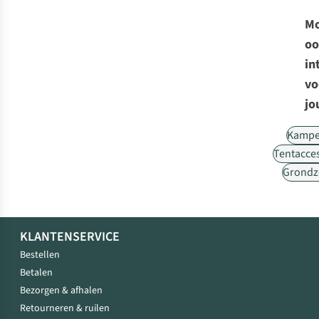
Mo
oo
in
vo
jo
Kampe
Tentacce
Grondz
KLANTENSERVICE
Bestellen
Betalen
Bezorgen & afhalen
Retourneren & ruilen