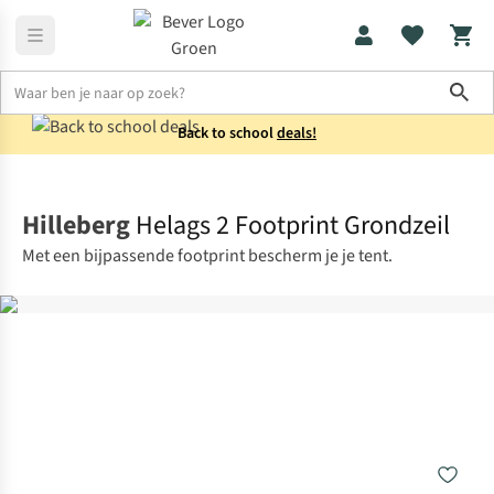
Sho
Back to school
deals!
Tentaccessoires
Grondzeilen
Hilleberg
Helags 2 Footprint Grondzeil
Met een bijpassende footprint bescherm je je tent.