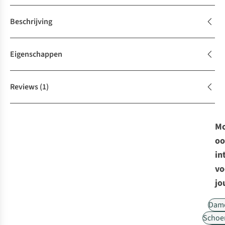
Beschrijving
Eigenschappen
Reviews
(1)
Mo
oo
in
vo
jo
Dam
Schoe