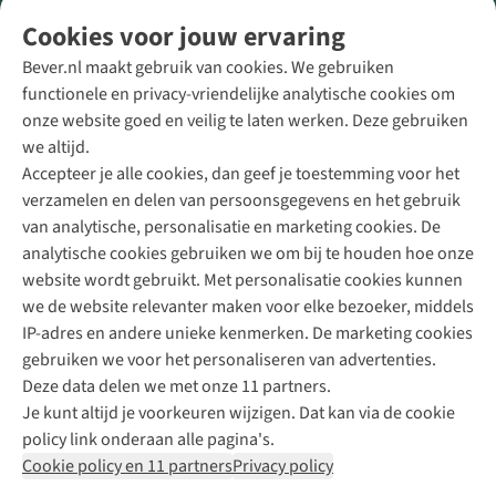
Volg ons voor meer Buiten
Cookies voor jouw ervaring
Bever.nl maakt gebruik van cookies. We gebruiken
functionele en privacy-vriendelijke analytische cookies om
onze website goed en veilig te laten werken. Deze gebruiken
Direct advies van een Buitenexpert
we altijd.
Accepteer je alle cookies, dan geef je toestemming voor het
+31 (0)85 888 50 88
verzamelen en delen van persoonsgegevens en het gebruik
+31 6 12 28 49 80
van analytische, personalisatie en marketing cookies. De
analytische cookies gebruiken we om bij te houden hoe onze
Contactformulier
website wordt gebruikt. Met personalisatie cookies kunnen
we de website relevanter maken voor elke bezoeker, middels
IP-adres en andere unieke kenmerken. De marketing cookies
Algeme
gebruiken we voor het personaliseren van advertenties.
voorwa
Deze data delen we met onze 11 partners.
|
Je kunt altijd je voorkeuren wijzigen. Dat kan via de cookie
Priva
policy link onderaan alle pagina's.
polic
Cookie policy en 11 partners
Privacy policy
|