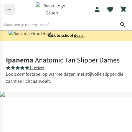
Sho
Back to school
deals!
Schoenen
Slippers
Ipanema
Anatomic Tan Slipper Dames
1 review
Loop comfortabel op warme dagen met stijlvolle slipper die
zacht en licht aanvoelt.