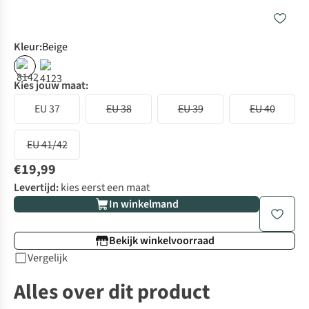
Kleur
:
Beige
Kies jouw maat:
EU 37
EU 38
EU 39
EU 40
EU 41/42
€19,99
Levertijd:
kies eerst een maat
In winkelmand
Bekijk winkelvoorraad
Vergelijk
Alles over dit product