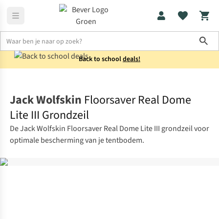
Sho
Back to school
deals!
Tentaccessoires
Grondzeilen
Jack Wolfskin
Floorsaver Real Dome
Lite III Grondzeil
De Jack Wolfskin Floorsaver Real Dome Lite III grondzeil voor
optimale bescherming van je tentbodem.