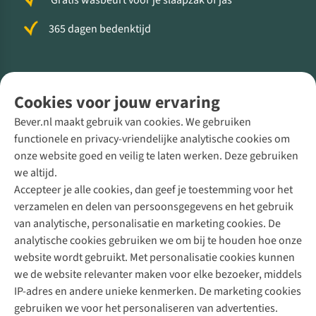
Gratis wasbeurt voor je slaapzak of jas
365 dagen bedenktijd
Volg ons voor meer Buiten
Cookies voor jouw ervaring
Bever.nl maakt gebruik van cookies. We gebruiken
functionele en privacy-vriendelijke analytische cookies om
onze website goed en veilig te laten werken. Deze gebruiken
Direct advies van een Buitenexpert
we altijd.
Accepteer je alle cookies, dan geef je toestemming voor het
+31 (0)85 888 50 88
verzamelen en delen van persoonsgegevens en het gebruik
+31 6 12 28 49 80
van analytische, personalisatie en marketing cookies. De
analytische cookies gebruiken we om bij te houden hoe onze
Contactformulier
website wordt gebruikt. Met personalisatie cookies kunnen
we de website relevanter maken voor elke bezoeker, middels
IP-adres en andere unieke kenmerken. De marketing cookies
Algeme
gebruiken we voor het personaliseren van advertenties.