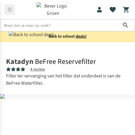
Sho
Back to school
deals!
Uitrusting
Collectie
Katadyn
BeFree Reservefilter
4 review
Filter ter vervanging van het filter dat onderdeel is van de
BeFree Waterfilter.