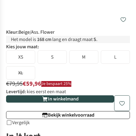
Kleur
:
Beige/Ass. Flower
Het model is
168 cm
lang en draagt maat
S
.
Kies jouw maat:
XS
S
M
L
XL
€79,95
€59,96
Je bespaart 25%
Levertijd:
kies eerst een maat
In winkelmand
Bekijk winkelvoorraad
Vergelijk