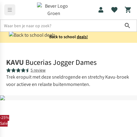
Sho
Back to school
deals!
Broeken
Wandelbroeken
KAVU
Bucerias Jogger Dames
5 review
Trek eropuit met deze sneldrogende en stretchy Kavu-broek
voor actieve en relaxte buitenmomenten.
-25%
Sale