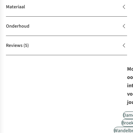
Materiaal
Onderhoud
Reviews
(5)
Mo
oo
in
vo
jo
Dam
Broe
Wandelb