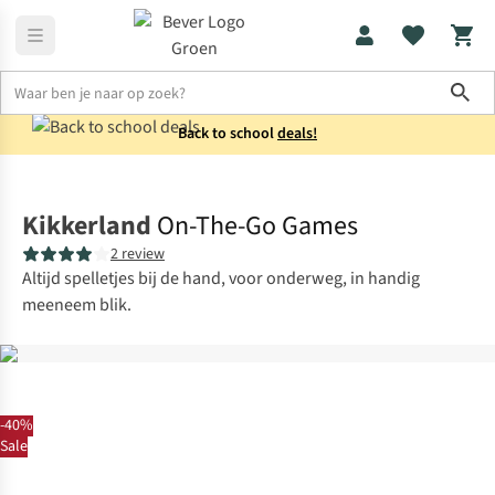
Sho
Back to school
deals!
Uitrusting
Collectie
Kikkerland
On-The-Go Games
2 review
Altijd spelletjes bij de hand, voor onderweg, in handig
meeneem blik.
-40%
Sale