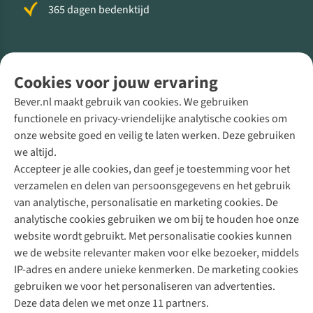
365 dagen bedenktijd
Volg ons voor meer Buiten
Cookies voor jouw ervaring
Bever.nl maakt gebruik van cookies. We gebruiken
functionele en privacy-vriendelijke analytische cookies om
onze website goed en veilig te laten werken. Deze gebruiken
Direct advies van een Buitenexpert
we altijd.
Accepteer je alle cookies, dan geef je toestemming voor het
+31 (0)85 888 50 88
verzamelen en delen van persoonsgegevens en het gebruik
+31 6 12 28 49 80
van analytische, personalisatie en marketing cookies. De
analytische cookies gebruiken we om bij te houden hoe onze
Contactformulier
website wordt gebruikt. Met personalisatie cookies kunnen
we de website relevanter maken voor elke bezoeker, middels
IP-adres en andere unieke kenmerken. De marketing cookies
Algeme
gebruiken we voor het personaliseren van advertenties.
voorwa
Deze data delen we met onze 11 partners.