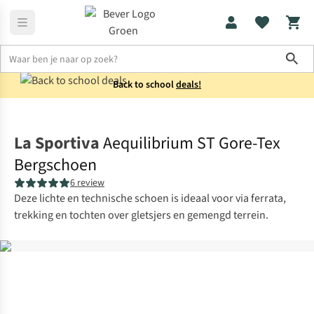
Sho
Back to school
deals!
Schoenen
Bergschoenen
La Sportiva
Aequilibrium ST Gore-Tex
Bergschoen
6 review
Deze lichte en technische schoen is ideaal voor via ferrata,
trekking en tochten over gletsjers en gemengd terrein.