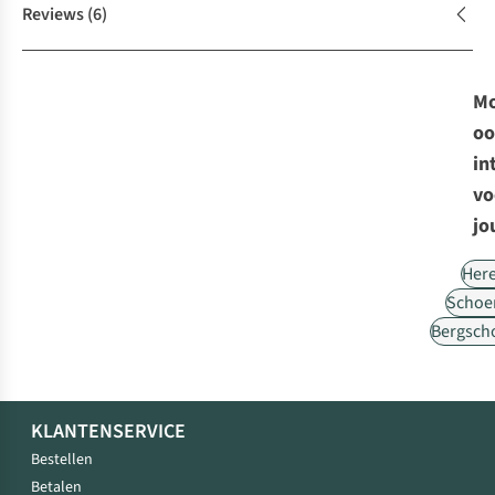
Reviews
(6)
Mo
oo
in
vo
jo
Her
Schoe
Bergsch
KLANTENSERVICE
Bestellen
Betalen