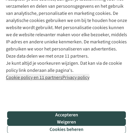
verzamelen en delen van persoonsgegevens en het gebruik
+31 6 12 28 49 80
van analytische, personalisatie en marketing cookies. De
analytische cookies gebruiken we om bij te houden hoe onze
Contactformulier
website wordt gebruikt. Met personalisatie cookies kunnen
we de website relevanter maken voor elke bezoeker, middels
IP-adres en andere unieke kenmerken. De marketing cookies
Algeme
gebruiken we voor het personaliseren van advertenties.
voorwa
Deze data delen we met onze 11 partners.
|
Je kunt altijd je voorkeuren wijzigen. Dat kan via de cookie
Priva
policy link onderaan alle pagina's.
polic
Cookie policy en 11 partners
Privacy policy
|
Cook
polic
|
© 202
Accepteren
Bever
Weigeren
B.V. Al
Cookies beheren
rights