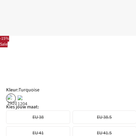
-15%
Sale
Kleur
:
Turquoise
%
Kies jouw maat:
EU 38
EU 38.5
EU 41
EU 41.5