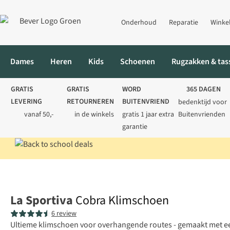
Onderhoud
Reparatie
Winke
Dames
Heren
Kids
Schoenen
Rugzakken & tas
GRATIS
GRATIS
WORD
365 DAGEN
LEVERING
RETOURNEREN
BUITENVRIEND
bedenktijd voor
vanaf 50,-
in de winkels
gratis 1 jaar extra
Buitenvrienden
garantie
Home
Heren
Collectie
Cobra Klimschoen
La Sportiva
Cobra Klimschoen
6 review
Ultieme klimschoen voor overhangende routes - gemaakt met ee