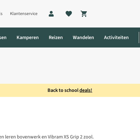
ls
Klantenservice
Shopping cart
sen
Kamperen
Reizen
Wandelen
Activiteiten
Back to school
deals!
n leren bovenwerk en Vibram XS Grip 2 zool.