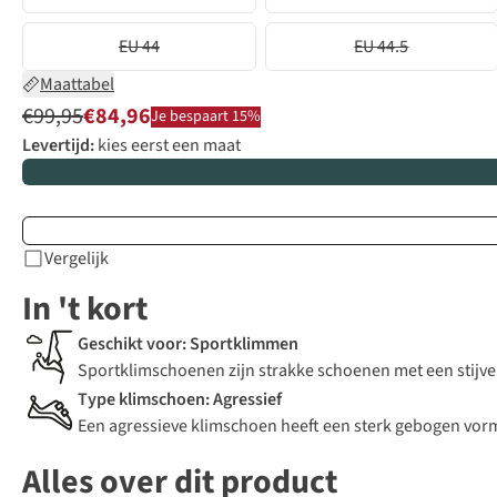
EU 44
EU 44.5
Maattabel
€99,95
€84,96
Je bespaart 15%
Levertijd:
kies eerst een maat
Vergelijk
In 't kort
Geschikt voor: Sportklimmen
Sportklimschoenen zijn strakke schoenen met een stijve
Type klimschoen: Agressief
Een agressieve klimschoen heeft een sterk gebogen vorm
Alles over dit product