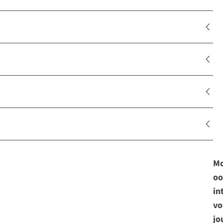
Mo
oo
in
vo
jo