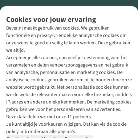
Volg ons voor meer Buiten
Cookies voor jouw ervaring
Bever.nl maakt gebruik van cookies. We gebruiken
functionele en privacy-vriendelijke analytische cookies om
onze website goed en veilig te laten werken. Deze gebruiken
Direct advies van een Buitenexpert
we altijd.
Accepteer je alle cookies, dan geef je toestemming voor het
+31 (0)85 888 50 88
verzamelen en delen van persoonsgegevens en het gebruik
+31 6 12 28 49 80
van analytische, personalisatie en marketing cookies. De
analytische cookies gebruiken we om bij te houden hoe onze
Contactformulier
website wordt gebruikt. Met personalisatie cookies kunnen
we de website relevanter maken voor elke bezoeker, middels
IP-adres en andere unieke kenmerken. De marketing cookies
Algeme
gebruiken we voor het personaliseren van advertenties.
voorwa
Deze data delen we met onze 11 partners.
|
Je kunt altijd je voorkeuren wijzigen. Dat kan via de cookie
Priva
policy link onderaan alle pagina's.
polic