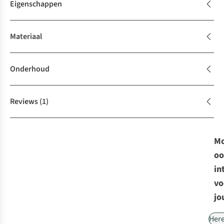
Eigenschappen
Materiaal
Onderhoud
Reviews
(1)
Mo
oo
in
vo
jo
Her