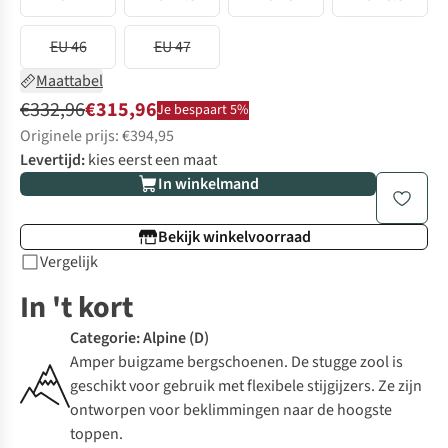
EU 46
EU 47
Maattabel
€332,96
€315,96
Je bespaart 5%
Originele prijs: €394,95
Levertijd:
kies eerst een maat
In winkelmand
Bekijk winkelvoorraad
Vergelijk
In 't kort
Categorie: Alpine (D)
Amper buigzame bergschoenen. De stugge zool is
geschikt voor gebruik met flexibele stijgijzers. Ze zijn
ontworpen voor beklimmingen naar de hoogste
toppen.