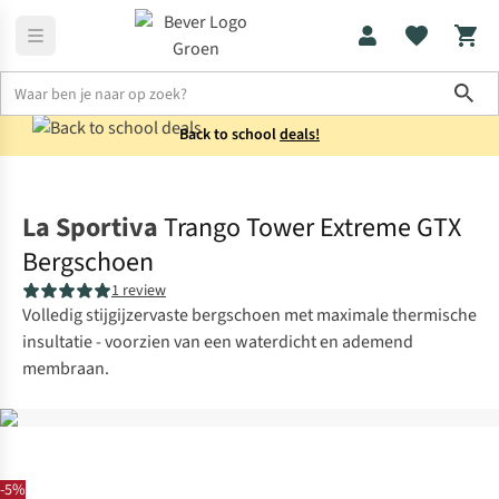
Sho
Back to school
deals!
Schoenen
Bergschoenen
La Sportiva
Trango Tower Extreme GTX
Bergschoen
1 review
Volledig stijgijzervaste bergschoen met maximale thermische
insultatie - voorzien van een waterdicht en ademend
membraan.
-5%