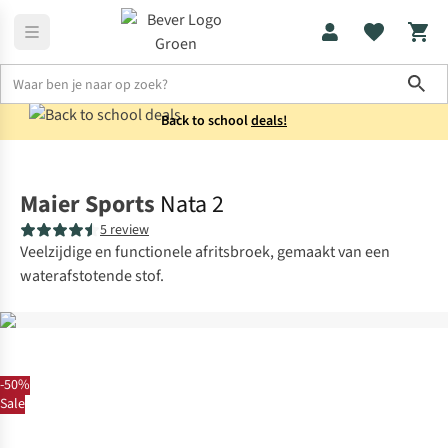
Sho
Back to school
deals!
Broeken
Afritsbroeken
Maier Sports
Nata 2
5 review
Veelzijdige en functionele afritsbroek, gemaakt van een
waterafstotende stof.
-50%
Sale