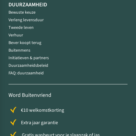
DUURZAAMHEID
Bewuste keuze
Verleng levensduur
Tweede leven
Verhuur
Bever koopt terug
Buitenmens
Initiatieven & partners
Duurzaamheidsbeleid
FAQ: duurzaamheid
Word Buitenvriend
€10 welkomstkorting
Extra jaar garantie
Gratis wasbeurt voor je slaapzak of jas