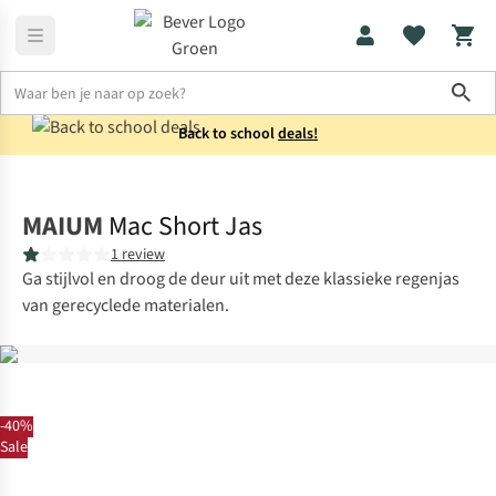
Sho
Back to school
deals!
Jassen
Softshells
MAIUM
Mac Short Jas
1 review
Ga stijlvol en droog de deur uit met deze klassieke regenjas
van gerecyclede materialen.
-40%
Sale