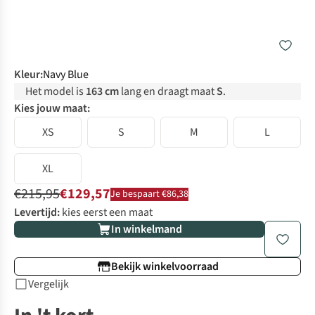
Kleur
:
Navy Blue
Het model is
163 cm
lang en draagt maat
S
.
Kies jouw maat:
XS
S
M
L
XL
€215,95
€129,57
Je bespaart €86,38
Levertijd:
kies eerst een maat
In winkelmand
Bekijk winkelvoorraad
Vergelijk