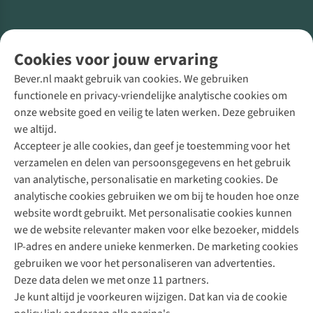
Volg ons voor meer Buiten
Cookies voor jouw ervaring
Bever.nl maakt gebruik van cookies. We gebruiken
functionele en privacy-vriendelijke analytische cookies om
onze website goed en veilig te laten werken. Deze gebruiken
Direct advies van een Buitenexpert
we altijd.
Accepteer je alle cookies, dan geef je toestemming voor het
+31 (0)85 888 50 88
verzamelen en delen van persoonsgegevens en het gebruik
+31 6 12 28 49 80
van analytische, personalisatie en marketing cookies. De
analytische cookies gebruiken we om bij te houden hoe onze
Contactformulier
website wordt gebruikt. Met personalisatie cookies kunnen
we de website relevanter maken voor elke bezoeker, middels
IP-adres en andere unieke kenmerken. De marketing cookies
Algeme
gebruiken we voor het personaliseren van advertenties.
voorwa
Deze data delen we met onze 11 partners.
|
Je kunt altijd je voorkeuren wijzigen. Dat kan via de cookie
Priva