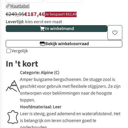
Maattabel
€249,95
€187,46
Je bespaart €62,49
Levertijd:
kies eerst een maat
In winkelmand
Bekijk winkelvoorraad
Vergelijk
In 't kort
Categorie: Alpine (C)
Amper buigzame bergschoenen. De stugge zool is
geschikt voor gebruik met flexibele stijgijzers. Ze zijn
ontworpen voor beklimmingen naar de hoogste
toppen.
Hoofdmateriaal: Leer
Leer is stevig, goed ademend en waterafstotend. Het
is belangrijk om leren schoenen goed te
onderhouden.