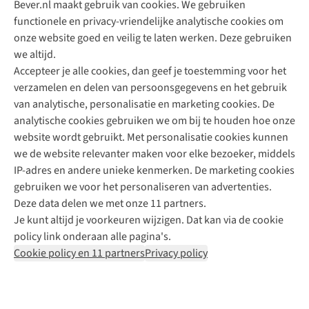
Bever.nl maakt gebruik van cookies. We gebruiken
functionele en privacy-vriendelijke analytische cookies om
onze website goed en veilig te laten werken. Deze gebruiken
Direct advies van een Buitenexpert
we altijd.
Accepteer je alle cookies, dan geef je toestemming voor het
+31 (0)85 888 50 88
verzamelen en delen van persoonsgegevens en het gebruik
+31 6 12 28 49 80
van analytische, personalisatie en marketing cookies. De
analytische cookies gebruiken we om bij te houden hoe onze
Contactformulier
website wordt gebruikt. Met personalisatie cookies kunnen
we de website relevanter maken voor elke bezoeker, middels
IP-adres en andere unieke kenmerken. De marketing cookies
Algeme
gebruiken we voor het personaliseren van advertenties.
voorwa
Deze data delen we met onze 11 partners.
|
Je kunt altijd je voorkeuren wijzigen. Dat kan via de cookie
Priva
policy link onderaan alle pagina's.
polic
Cookie policy en 11 partners
Privacy policy
|
Cook
polic