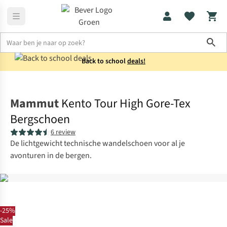
Sho
Back to school
deals!
Schoenen
Bergschoenen
Mammut
Kento Tour High Gore-Tex
Bergschoen
6 review
De lichtgewicht technische wandelschoen voor al je
avonturen in de bergen.
-25%
Sale