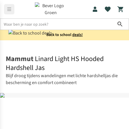
Sho
Back to school
deals!
Jassen
Regenjassen
Mammut
Linard Light HS Hooded
Hardshell Jas
Blijf droog tijdens wandelingen met lichte hardshelljas die
bescherming en comfort combineert