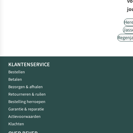
vo
jo
Her
Jass
Regenj
KLANTENSERVICE
Bestellen
Betalen
Bezorgen & afhalen
Retourneren & ruilen
Bestelling herroepen
Garantie & reparatie
Actievoorwaarden
Klachten