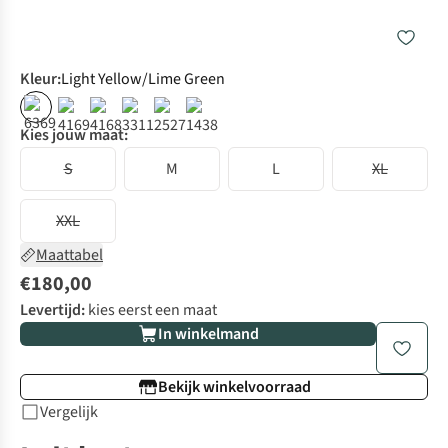
Kleur
:
Light Yellow/Lime Green
Kies jouw maat:
S
M
L
XL
XXL
Maattabel
€180,00
Levertijd:
kies eerst een maat
In winkelmand
Bekijk winkelvoorraad
Vergelijk