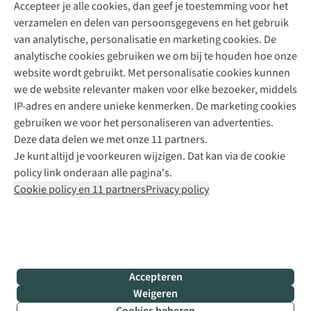
Accepteer je alle cookies, dan geef je toestemming voor het
+31 (0)85 888 50 88
verzamelen en delen van persoonsgegevens en het gebruik
+31 6 12 28 49 80
van analytische, personalisatie en marketing cookies. De
analytische cookies gebruiken we om bij te houden hoe onze
Contactformulier
website wordt gebruikt. Met personalisatie cookies kunnen
we de website relevanter maken voor elke bezoeker, middels
IP-adres en andere unieke kenmerken. De marketing cookies
Algeme
gebruiken we voor het personaliseren van advertenties.
voorwa
Deze data delen we met onze 11 partners.
|
Je kunt altijd je voorkeuren wijzigen. Dat kan via de cookie
Priva
policy link onderaan alle pagina's.
polic
Cookie policy en 11 partners
Privacy policy
|
Cook
polic
|
© 202
Accepteren
Bever
Weigeren
B.V. Al