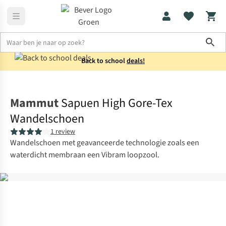
Sho
Back to school
deals!
Schoenen
Bergschoenen
Mammut
Sapuen High Gore-Tex
Wandelschoen
1 review
Wandelschoen met geavanceerde technologie zoals een
waterdicht membraan een Vibram loopzool.