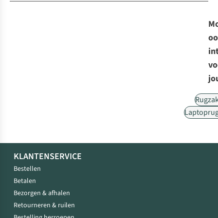
Mo
oo
in
vo
jo
Rugza
Laptopru
KLANTENSERVICE
Bestellen
Betalen
Bezorgen & afhalen
Retourneren & ruilen
Bestelling herroepen