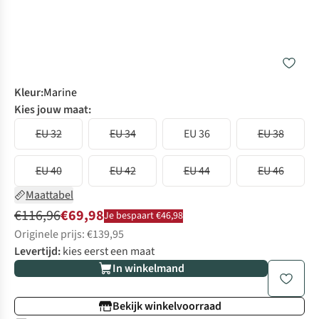
Kleur
:
Marine
Kies jouw maat:
EU 32
EU 34
EU 36
EU 38
EU 40
EU 42
EU 44
EU 46
Maattabel
€116,96
€69,98
Je bespaart €46,98
Originele prijs: €139,95
Levertijd:
kies eerst een maat
In winkelmand
Bekijk winkelvoorraad