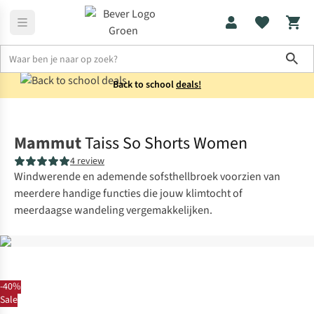
Sho
Back to school
deals!
Broeken
Korte broeken
Mammut
Taiss So Shorts Women
4 review
Windwerende en ademende sofsthellbroek voorzien van
meerdere handige functies die jouw klimtocht of
meerdaagse wandeling vergemakkelijken.
-40%
Sale