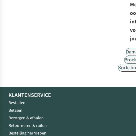
Mo
oo
in
vo
jo
Dam
Broe
Korte b
KLANTENSERVICE
Bestellen
Betalen
Bezorgen & afhalen
Retourneren & ruilen
Bestelling herroepen