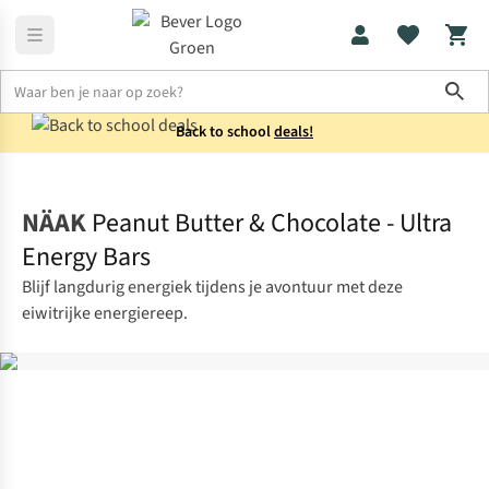
Sho
Back to school
deals!
Voeding
Energierepen
NÄAK
Peanut Butter & Chocolate - Ultra
Energy Bars
Blijf langdurig energiek tijdens je avontuur met deze
eiwitrijke energiereep.