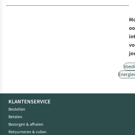
Mo
oo
in
vo
jo
Voed
Energie
KLANTENSERVICE
Bestellen
Betalen
Bezorgen & afhalen
Retourneren & ruilen