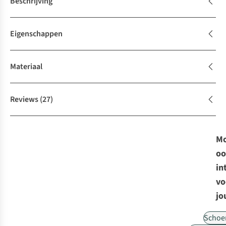
Beschrijving
Eigenschappen
Materiaal
Reviews
(27)
Mo
oo
in
vo
jo
Schoe