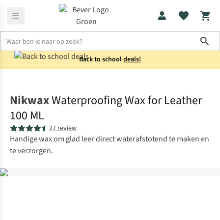
Sho
Back to school
deals!
Schoenen
Schoenonderhoud
Nikwax
Waterproofing Wax for Leather
100 ML
27 review
Handige wax om glad leer direct waterafstotend te maken en
te verzorgen.