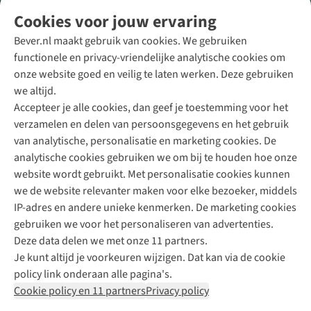
Volg ons voor meer Buiten
Cookies voor jouw ervaring
Bever.nl maakt gebruik van cookies. We gebruiken
functionele en privacy-vriendelijke analytische cookies om
onze website goed en veilig te laten werken. Deze gebruiken
Direct advies van een Buitenexpert
we altijd.
Accepteer je alle cookies, dan geef je toestemming voor het
+31 (0)85 888 50 88
verzamelen en delen van persoonsgegevens en het gebruik
+31 6 12 28 49 80
van analytische, personalisatie en marketing cookies. De
analytische cookies gebruiken we om bij te houden hoe onze
Contactformulier
website wordt gebruikt. Met personalisatie cookies kunnen
we de website relevanter maken voor elke bezoeker, middels
IP-adres en andere unieke kenmerken. De marketing cookies
Algeme
gebruiken we voor het personaliseren van advertenties.
voorwa
Deze data delen we met onze 11 partners.
|
Je kunt altijd je voorkeuren wijzigen. Dat kan via de cookie
Priva
policy link onderaan alle pagina's.
polic
Cookie policy en 11 partners
Privacy policy
|