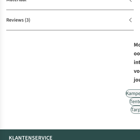
Reviews
(3)
Mo
oo
in
vo
jo
Kampe
Tent
Tar
KLANTENSERVICE