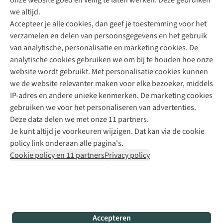
onze website goed en veilig te laten werken. Deze gebruiken
Direct advies van een Buitenexpert
we altijd.
Accepteer je alle cookies, dan geef je toestemming voor het
+31 (0)85 888 50 88
verzamelen en delen van persoonsgegevens en het gebruik
+31 6 12 28 49 80
van analytische, personalisatie en marketing cookies. De
analytische cookies gebruiken we om bij te houden hoe onze
Contactformulier
website wordt gebruikt. Met personalisatie cookies kunnen
we de website relevanter maken voor elke bezoeker, middels
IP-adres en andere unieke kenmerken. De marketing cookies
Algeme
gebruiken we voor het personaliseren van advertenties.
voorwa
Deze data delen we met onze 11 partners.
|
Je kunt altijd je voorkeuren wijzigen. Dat kan via de cookie
Priva
policy link onderaan alle pagina's.
polic
Cookie policy en 11 partners
Privacy policy
|
Cook
polic
|
© 202
Accepteren
Bever