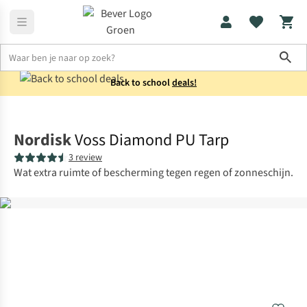
Sho
Back to school
deals!
Tenten
Tarps
Nordisk
Voss Diamond PU Tarp
3 review
Wat extra ruimte of bescherming tegen regen of zonneschijn.