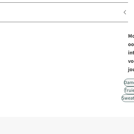
Mo
oo
in
vo
jo
Dam
Trui
Sweat