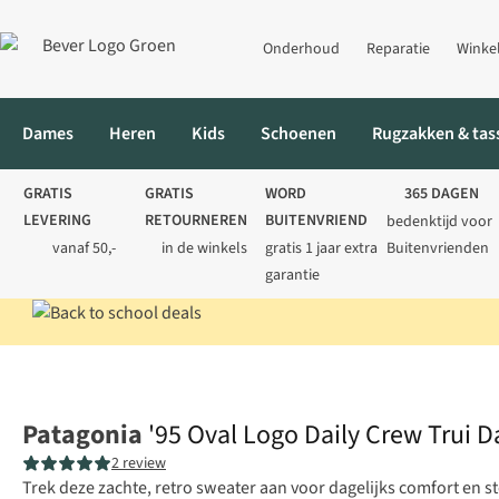
Onderhoud
Reparatie
Winke
Dames
Heren
Kids
Schoenen
Rugzakken & tas
GRATIS
GRATIS
WORD
365 DAGEN
LEVERING
RETOURNEREN
BUITENVRIEND
bedenktijd voor
vanaf 50,-
in de winkels
gratis 1 jaar extra
Buitenvrienden
garantie
Home
Dames
Truien
Sweaters
'95 Oval Logo Daily Crew Tr
Patagonia
'95 Oval Logo Daily Crew Trui 
2 review
Trek deze zachte, retro sweater aan voor dagelijks comfort en 