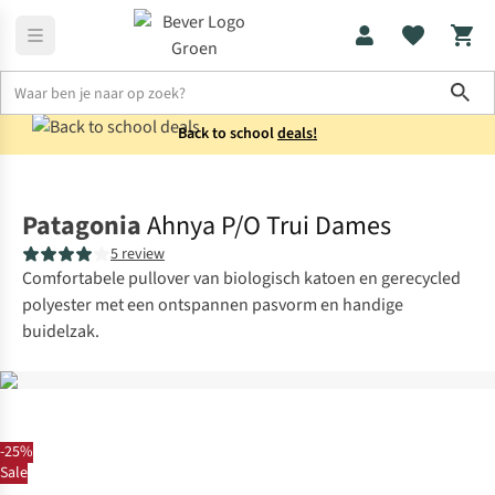
Sho
Back to school
deals!
Truien
Sweaters
Patagonia
Ahnya P/O Trui Dames
5 review
Comfortabele pullover van biologisch katoen en gerecycled
polyester met een ontspannen pasvorm en handige
buidelzak.
-25%
Sale