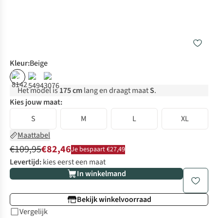
Kleur
:
Beige
%
Het model is
175 cm
lang en draagt maat
S
.
Kies jouw maat:
S
M
L
XL
Maattabel
€109,95
€82,46
Je bespaart €27,49
Levertijd:
kies eerst een maat
In winkelmand
Bekijk winkelvoorraad
Vergelijk