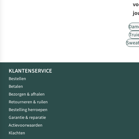
vo
jo
Dam
Trui
Sweat
KLANTENSERVICE
Bestellen
Betalen
Bezorgen & afhalen
Retourneren & ruilen
Bestelling herroepen
Garantie & reparatie
Actievoorwaarden
Klachten