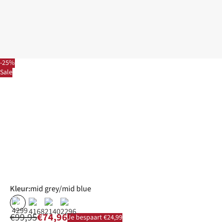
-25%
Sale
Kleur
:
mid grey/mid blue
%
€99,95
€74,96
Je bespaart €24,99