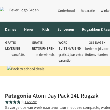
Onderhoud
Reparatie
Winke
Dames
Heren
Kids
Schoenen
Rugzakken & tas
GRATIS
GRATIS
WORD
365 DAGEN
LEVERING
RETOURNEREN
BUITENVRIEND
bedenktijd voor
vanaf 50,-
in de winkels
gratis 1 jaar extra
Buitenvrienden
garantie
Home
Rugzakken
Laptoprugzakken
Atom Day Pack 24L Rugz
Patagonia
Atom Day Pack 24L Rugzak
1 review
Ga zorgeloos van werk naar avontuur met deze compacte, wate