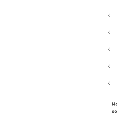
Mo
oo