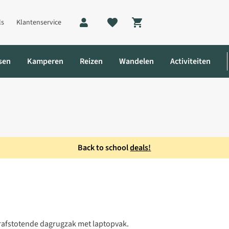
ls
Klantenservice
Shopping cart
sen
Kamperen
Reizen
Wandelen
Activiteiten
Back to school
deals!
ak
rafstotende dagrugzak met laptopvak.