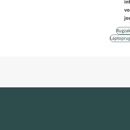
in
vo
jo
Rugza
Laptopru