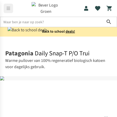
Sho
Back to school
deals!
Truien
Sweaters
Patagonia
Daily Snap-T P/O Trui
Warme pullover van 100% regeneratief biologisch katoen
voor dagelijks gebruik.