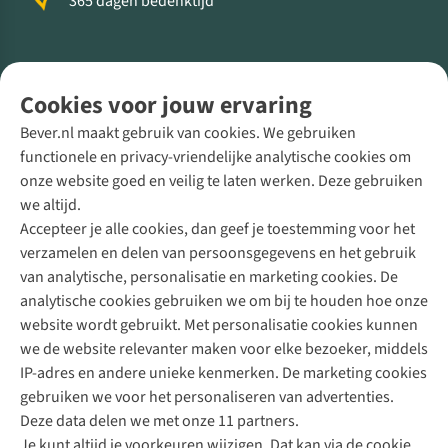
365 dagen bedenktijd
Volg ons voor meer Buiten
Cookies voor jouw ervaring
Bever.nl maakt gebruik van cookies. We gebruiken
functionele en privacy-vriendelijke analytische cookies om
onze website goed en veilig te laten werken. Deze gebruiken
Direct advies van een Buitenexpert
we altijd.
Accepteer je alle cookies, dan geef je toestemming voor het
+31 (0)85 888 50 88
verzamelen en delen van persoonsgegevens en het gebruik
+31 6 12 28 49 80
van analytische, personalisatie en marketing cookies. De
analytische cookies gebruiken we om bij te houden hoe onze
Contactformulier
website wordt gebruikt. Met personalisatie cookies kunnen
we de website relevanter maken voor elke bezoeker, middels
IP-adres en andere unieke kenmerken. De marketing cookies
Algeme
gebruiken we voor het personaliseren van advertenties.
voorwa
Deze data delen we met onze 11 partners.
|
Je kunt altijd je voorkeuren wijzigen. Dat kan via de cookie