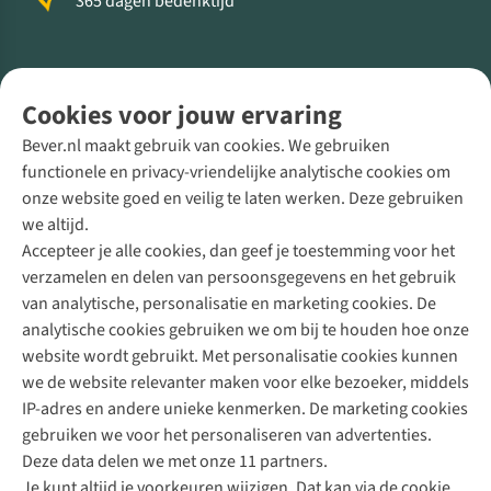
365 dagen bedenktijd
Volg ons voor meer Buiten
Cookies voor jouw ervaring
Bever.nl maakt gebruik van cookies. We gebruiken
functionele en privacy-vriendelijke analytische cookies om
onze website goed en veilig te laten werken. Deze gebruiken
Direct advies van een Buitenexpert
we altijd.
Accepteer je alle cookies, dan geef je toestemming voor het
+31 (0)85 888 50 88
verzamelen en delen van persoonsgegevens en het gebruik
+31 6 12 28 49 80
van analytische, personalisatie en marketing cookies. De
analytische cookies gebruiken we om bij te houden hoe onze
Contactformulier
website wordt gebruikt. Met personalisatie cookies kunnen
we de website relevanter maken voor elke bezoeker, middels
IP-adres en andere unieke kenmerken. De marketing cookies
Algeme
gebruiken we voor het personaliseren van advertenties.
voorwa
Deze data delen we met onze 11 partners.
|
Je kunt altijd je voorkeuren wijzigen. Dat kan via de cookie