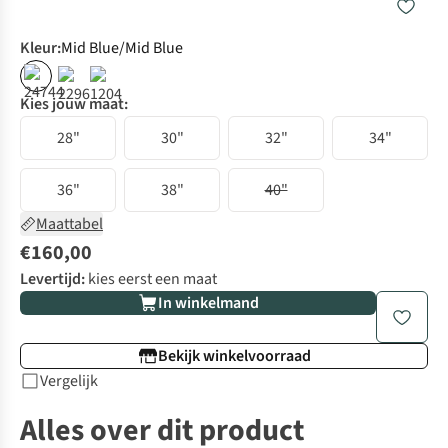
Kleur
:
Mid Blue/Mid Blue
Kies jouw maat:
28"
30"
32"
34"
36"
38"
40"
Maattabel
€160,00
Levertijd:
kies eerst een maat
In winkelmand
Bekijk winkelvoorraad
Vergelijk
Alles over dit product