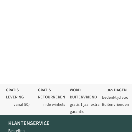
GRATIS
GRATIS
WORD
365 DAGEN
LEVERING
RETOURNEREN
BUITENVRIEND
bedenktijd voor
vanaf 50,-
in de winkels
gratis 1 jaar extra
Buitenvrienden
garantie
KLANTENSERVICE
Bestellen