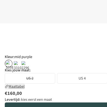
Kleur
:
mid purple
Kies jouw maat:
US 2
US 4
Maattabel
€160,00
Levertijd:
kies eerst een maat