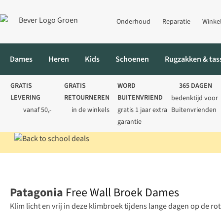
Onderhoud
Reparatie
Winke
Dames
Heren
Kids
Schoenen
Rugzakken & tas
GRATIS
GRATIS
WORD
365 DAGEN
LEVERING
RETOURNEREN
BUITENVRIEND
bedenktijd voor
vanaf 50,-
in de winkels
gratis 1 jaar extra
Buitenvrienden
garantie
Home
Dames
Broeken
Wandelbroeken
Free Wall Broek Da
Patagonia
Free Wall Broek Dames
Klim licht en vrij in deze klimbroek tijdens lange dagen op de rot