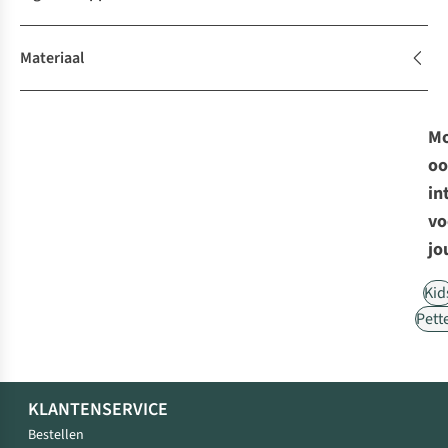
Materiaal
Mo
oo
in
vo
jo
Kid
Pett
KLANTENSERVICE
Bestellen