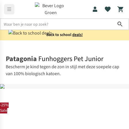
Sho
Back to school
deals!
Kids
Petten
Patagonia
Funhoggers Pet Junior
Bescherm je kind tegen de zon in stijl met deze soepele cap
van 100% biologisch katoen.
-25%
Sale