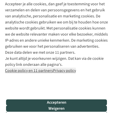
Accepteer je alle cookies, dan geef je toestemming voor het
+31 (0)85 888 50 88
verzamelen en delen van persoonsgegevens en het gebruik
+31 6 12 28 49 80
van analytische, personalisatie en marketing cookies. De
analytische cookies gebruiken we om bij te houden hoe onze
Contactformulier
website wordt gebruikt. Met personalisatie cookies kunnen
we de website relevanter maken voor elke bezoeker, middels
IP-adres en andere unieke kenmerken. De marketing cookies
Algeme
gebruiken we voor het personaliseren van advertenties.
voorwa
Deze data delen we met onze 11 partners.
|
Je kunt altijd je voorkeuren wijzigen. Dat kan via de cookie
Priva
policy link onderaan alle pagina's.
polic
Cookie policy en 11 partners
Privacy policy
|
Cook
polic
|
© 202
Accepteren
Bever
Weigeren
B.V. Al