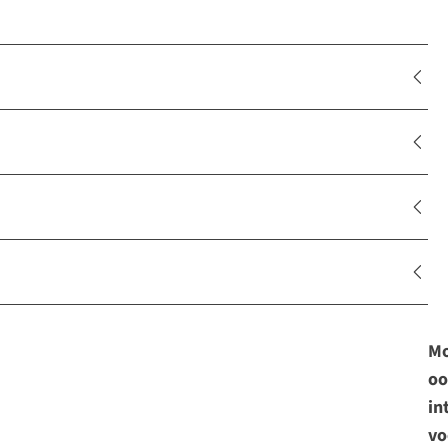
Mo
oo
in
vo