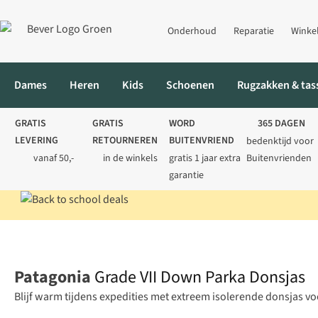
Onderhoud
Reparatie
Winke
Dames
Heren
Kids
Schoenen
Rugzakken & tas
GRATIS
GRATIS
WORD
365 DAGEN
LEVERING
RETOURNEREN
BUITENVRIEND
bedenktijd voor
vanaf 50,-
in de winkels
gratis 1 jaar extra
Buitenvrienden
garantie
Home
Heren
Jassen
Donsjassen
Grade VII Down Parka Don
Patagonia
Grade VII Down Parka Donsjas
Blijf warm tijdens expedities met extreem isolerende donsjas 