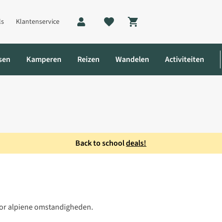
ls
Klantenservice
Shopping cart
sen
Kamperen
Reizen
Wandelen
Activiteiten
Back to school
deals!
sjas
voor alpiene omstandigheden.