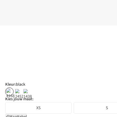
Kleur
:
black
Kies jouw maat:
XS
S
Maattabel