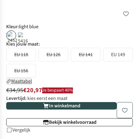
Kleur
:
light blue
%
%
Kies jouw maat:
EU 118
EU 126
EU 141
EU 149
EU 156
Maattabel
€34,95
€20,97
Je bespaart 40%
Levertijd:
kies eerst een maat
In winkelmand
Bekijk winkelvoorraad
Vergelijk