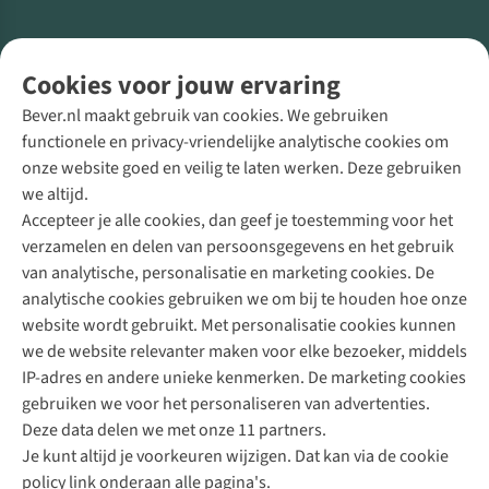
Volg ons voor meer Buiten
Cookies voor jouw ervaring
Bever.nl maakt gebruik van cookies. We gebruiken
functionele en privacy-vriendelijke analytische cookies om
onze website goed en veilig te laten werken. Deze gebruiken
Direct advies van een Buitenexpert
we altijd.
Accepteer je alle cookies, dan geef je toestemming voor het
+31 (0)85 888 50 88
verzamelen en delen van persoonsgegevens en het gebruik
+31 6 12 28 49 80
van analytische, personalisatie en marketing cookies. De
analytische cookies gebruiken we om bij te houden hoe onze
Contactformulier
website wordt gebruikt. Met personalisatie cookies kunnen
we de website relevanter maken voor elke bezoeker, middels
IP-adres en andere unieke kenmerken. De marketing cookies
Algeme
gebruiken we voor het personaliseren van advertenties.
voorwa
Deze data delen we met onze 11 partners.
|
Je kunt altijd je voorkeuren wijzigen. Dat kan via de cookie
Priva
policy link onderaan alle pagina's.