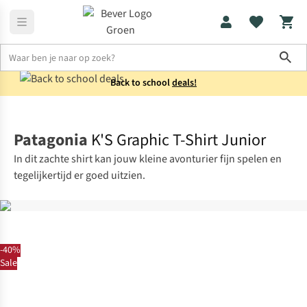
Sho
Back to school
deals!
Shirts
T-shirts
Patagonia
K'S Graphic T-Shirt Junior
In dit zachte shirt kan jouw kleine avonturier fijn spelen en
tegelijkertijd er goed uitzien.
-40%
Sale