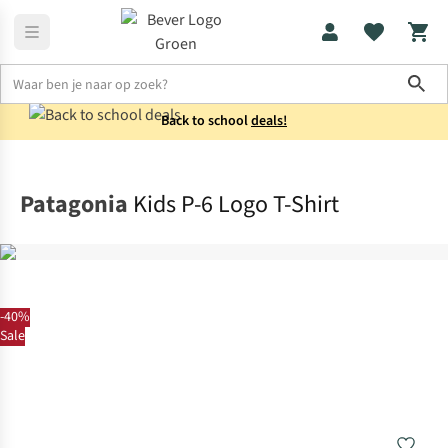
Sho
Back to school
deals!
Shirts
T-shirts
Patagonia
Kids P-6 Logo T-Shirt
-40%
Sale