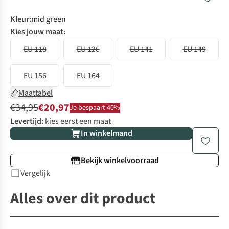
Kleur
:
mid green
Kies jouw maat:
EU 118
EU 126
EU 141
EU 149
EU 156
EU 164
Maattabel
€34,95
€20,97
Je bespaart 40%
Levertijd:
kies eerst een maat
In winkelmand
Bekijk winkelvoorraad
Vergelijk
Alles over dit product