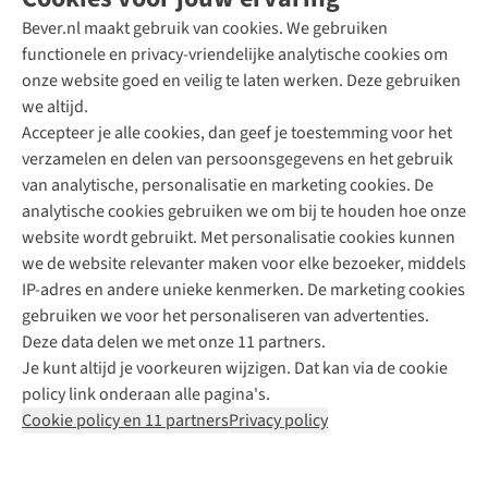
Bever.nl maakt gebruik van cookies. We gebruiken
functionele en privacy-vriendelijke analytische cookies om
onze website goed en veilig te laten werken. Deze gebruiken
Direct advies van een Buitenexpert
we altijd.
Accepteer je alle cookies, dan geef je toestemming voor het
+31 (0)85 888 50 88
verzamelen en delen van persoonsgegevens en het gebruik
+31 6 12 28 49 80
van analytische, personalisatie en marketing cookies. De
analytische cookies gebruiken we om bij te houden hoe onze
Contactformulier
website wordt gebruikt. Met personalisatie cookies kunnen
we de website relevanter maken voor elke bezoeker, middels
IP-adres en andere unieke kenmerken. De marketing cookies
Algeme
gebruiken we voor het personaliseren van advertenties.
voorwa
Deze data delen we met onze 11 partners.
|
Je kunt altijd je voorkeuren wijzigen. Dat kan via de cookie
Priva
policy link onderaan alle pagina's.
polic
Cookie policy en 11 partners
Privacy policy
|
Cook
polic