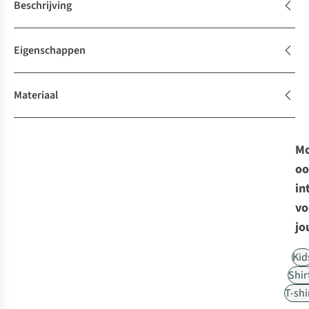
Beschrijving
Eigenschappen
Materiaal
Mo
oo
in
vo
jo
Kid
Shir
T-shi