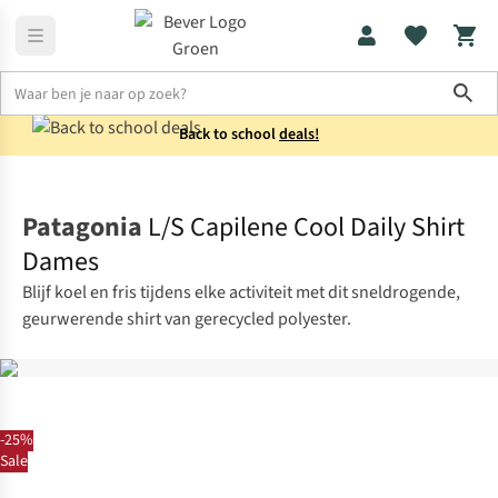
Sho
Back to school
deals!
Shirts
Longsleeves
Patagonia
L/S Capilene Cool Daily Shirt
Dames
Blijf koel en fris tijdens elke activiteit met dit sneldrogende,
geurwerende shirt van gerecycled polyester.
-25%
Sale