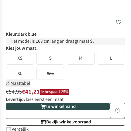
Kleur
:
dark blue
Het model is
168 cm
lang en draagt maat
S
.
Kies jouw maat:
XS
S
M
L
XL
XXL
Maattabel
€54,95
€41,21
Je bespaart 25%
Levertijd:
kies eerst een maat
In winkelmand
Bekijk winkelvoorraad
Vergelijk