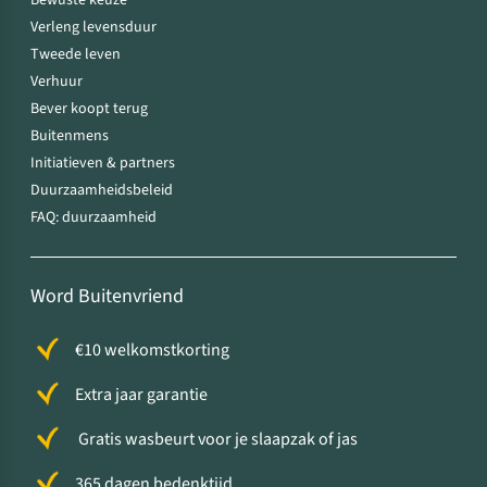
Bewuste keuze
Verleng levensduur
Tweede leven
Verhuur
Bever koopt terug
Buitenmens
Initiatieven & partners
Duurzaamheidsbeleid
FAQ: duurzaamheid
Word Buitenvriend
€10 welkomstkorting
Extra jaar garantie
Gratis wasbeurt voor je slaapzak of jas
365 dagen bedenktijd