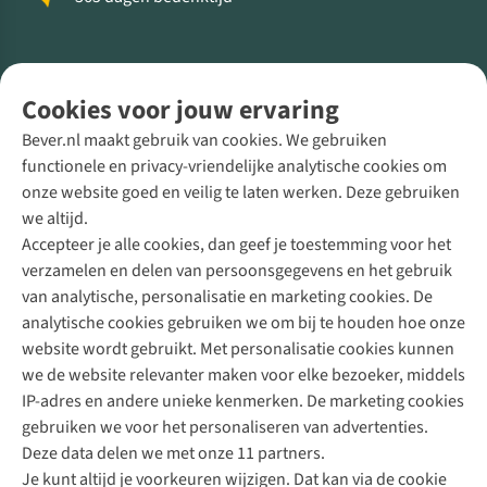
Volg ons voor meer Buiten
Cookies voor jouw ervaring
Bever.nl maakt gebruik van cookies. We gebruiken
functionele en privacy-vriendelijke analytische cookies om
onze website goed en veilig te laten werken. Deze gebruiken
Direct advies van een Buitenexpert
we altijd.
Accepteer je alle cookies, dan geef je toestemming voor het
+31 (0)85 888 50 88
verzamelen en delen van persoonsgegevens en het gebruik
+31 6 12 28 49 80
van analytische, personalisatie en marketing cookies. De
analytische cookies gebruiken we om bij te houden hoe onze
Contactformulier
website wordt gebruikt. Met personalisatie cookies kunnen
we de website relevanter maken voor elke bezoeker, middels
IP-adres en andere unieke kenmerken. De marketing cookies
Algeme
gebruiken we voor het personaliseren van advertenties.
voorwa
Deze data delen we met onze 11 partners.
|
Je kunt altijd je voorkeuren wijzigen. Dat kan via de cookie