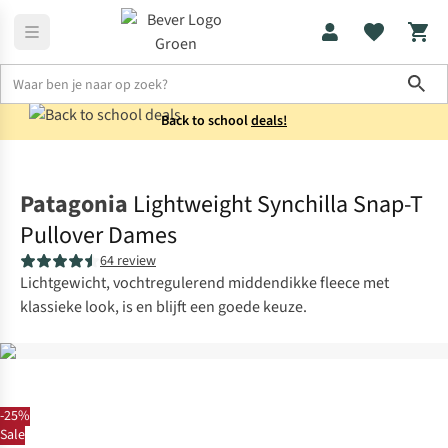
Sho
Back to school
deals!
Truien
Fleecetruien
Patagonia
Lightweight Synchilla Snap-T
Pullover Dames
64 review
Lichtgewicht, vochtregulerend middendikke fleece met
klassieke look, is en blijft een goede keuze.
-25%
Sale