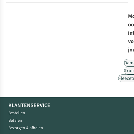
Mo
oo
in
vo
jo
Dam
Trui
Fleecet
KLANTENSERVICE
Bestellen
Betalen
Bezorgen & afhalen