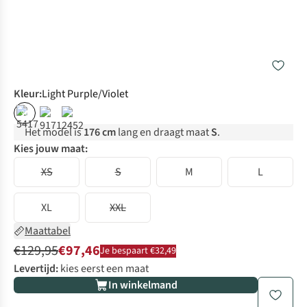
Kleur
:
Light Purple/Violet
%
Het model is
176 cm
lang en draagt maat
S
.
Kies jouw maat:
XS
S
M
L
XL
XXL
Maattabel
€129,95
€97,46
Je bespaart €32,49
Levertijd:
kies eerst een maat
In winkelmand