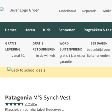
Onderhoud
Reparatie
Winke
Dames
Heren
Kids
Schoenen
Rugzakken & tas
GRATIS
GRATIS
WORD
365 DAGEN
LEVERING
RETOURNEREN
BUITENVRIEND
bedenktijd voor
vanaf 50,-
in de winkels
gratis 1 jaar extra
Buitenvrienden
garantie
Home
Heren
Vesten
Fleecevesten
M'S Synch Vest
Patagonia
M'S Synch Vest
2 review
Klassiek en comfortabel fleecevest.